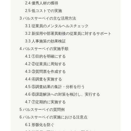
2.4
優秀人材の獲得
2.5
低コストでの実施
3
パルスサーベイの主な活用方法
3.1
従業員のメンタルヘルスチェック
3.2
新採用や部署異動後の従業員に対するサポート
3.3
人事施策の効果検証
4
パルスサーベイの実施手順
4.1
①目的を明確にする
4.2
②従業員に周知する
4.3
③質問票を作成する
4.4
④調査を実施する
4.5
⑤調査結果の集計・分析を行う
4.6
⑥課題解決への対策を検討し、実行する
4.7
⑦定期的に実施する
5
パルスサーベイの質問例
6
パルスサーベイの実施における注意点
6.1
形骸化を防ぐ