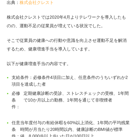
出典：
株式会社クレスト
株式会社クレストでは2020年4月よりテレワークを導入したも
のの、運動不足の従業員が増えている状況でした。
そこで従業員の健康への行動や意識を向上させ運動不足を解消
するため、健康増進手当を導入しています。
以下が健康増進手当の内容です。
支給条件：必修条件4項目に加え、任意条件のうちいずれか2
項目を達成した者
必修
定期健康診断の受診、ストレスチェックの受検、1年間
条
で10か月以上の勤務、1年間を通じて非喫煙者
件：
任意
当年度付与の有給休暇を60%以上消化、1年間の平均残業
条
時間が月当たり20時間以内、健康診断のBMI値が標準
件：
値、8,000歩以上歩いた日が100日以上