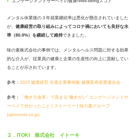
エンゲージメントサーベイの健康/Well-beingスコア
メンタル休業後の３年就業継続率は悪化が懸念されていました
が、
健康経営の取り組みによってコロナ禍においても良好な水
準（80.0%）を継続して維持
できました。
味の素株式会社の事例では、メンタルヘルス問題に対する効果
的な介入が、従業員の健康と企業の生産性の向上に貢献してい
ることが示されています。
参考：
2023 健康経営 先進企業事例集 健康長寿産業連合会
参考：
「働き方改革」で高まる”働きがい” エンゲージメントサ
ーベイで分かったこと | ストーリー | 味の素グループ
(ajinomoto.co.jp)
２．ITOKI 株式会社 イトーキ