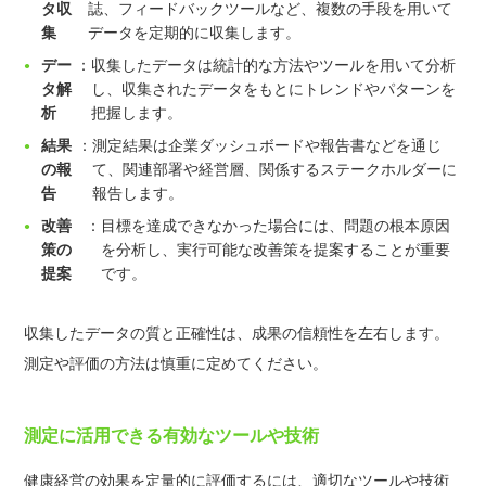
タ収
誌、フィードバックツールなど、複数の手段を用いて
集
データを定期的に収集します。
デー
：
収集したデータは統計的な方法やツールを用いて分析
タ解
し、収集されたデータをもとにトレンドやパターンを
析
把握します。
結果
：
測定結果は企業ダッシュボードや報告書などを通じ
の報
て、関連部署や経営層、関係するステークホルダーに
告
報告します。
改善
：
目標を達成できなかった場合には、問題の根本原因
策の
を分析し、実行可能な改善策を提案することが重要
提案
です。
収集したデータの質と正確性は、成果の信頼性を左右します。
測定や評価の方法は慎重に定めてください。
測定に活用できる有効なツールや技術
健康経営の効果を定量的に評価するには、適切なツールや技術