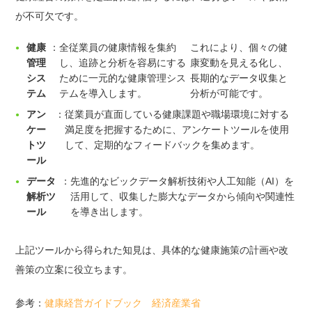
が不可欠です。
健康
：
全従業員の健康情報を集約
これにより、個々の健
管理
し、追跡と分析を容易にする
康変動を見える化し、
シス
ために一元的な健康管理シス
長期的なデータ収集と
テム
テムを導入します。
分析が可能です。
アン
：
従業員が直面している健康課題や職場環境に対する
ケー
満足度を把握するために、アンケートツールを使用
トツ
して、定期的なフィードバックを集めます。
ール
データ
：
先進的なビックデータ解析技術や人工知能（AI）を
解析ツ
活用して、収集した膨大なデータから傾向や関連性
ール
を導き出します。
上記ツールから得られた知見は、具体的な健康施策の計画や改
善策の立案に役立ちます。
参考：
健康経営ガイドブック 経済産業省